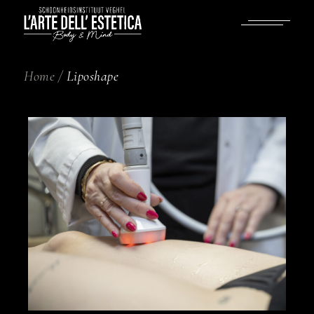
Skip
to
the
content
Home
Liposhape